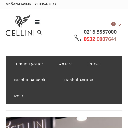
MAĞAZALARIMIZ
REFERANSLAR
0
0216 3857000
0532 6007641
Tümünü göster
Ankara
Bursa
İstanbul Anadolu
İstanbul Avrupa
İzmir