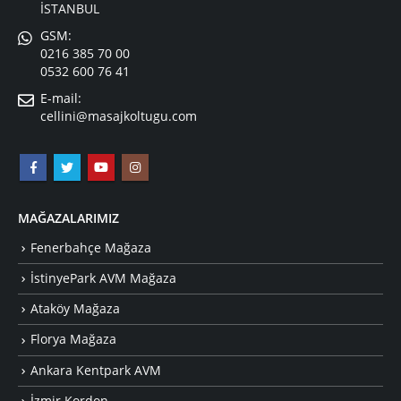
İSTANBUL
GSM:
0216 385 70 00
0532 600 76 41
E-mail:
cellini@masajkoltugu.com
MAĞAZALARIMIZ
Fenerbahçe Mağaza
İstinyePark AVM Mağaza
Ataköy Mağaza
Florya Mağaza
Ankara Kentpark AVM
İzmir Kordon