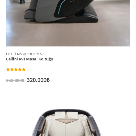
EV TIPI MASAJ KOLTUKLARI
Cellini R9s Masaj Koltuğu
4.99
5 üzerinden
Orijinal
Şu
320.000
₺
350.000
₺
fiyat:
andaki
350.000₺.
fiyat:
320.000₺.