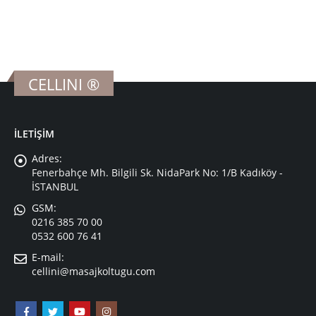
CELLINI ®
İLETİŞİM
Adres:
Fenerbahçe Mh. Bilgili Sk. NidaPark No: 1/B Kadıköy -
İSTANBUL
GSM:
0216 385 70 00
0532 600 76 41
E-mail:
cellini@masajkoltugu.com