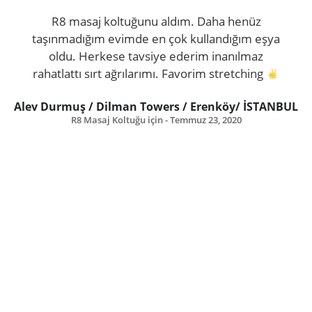
İzmir alsancak cellini ekibinin sıcak
ilgisiyle koltuğumuza kavuştuk. Tüm
satınalma sürecinde destek ve
bilgilendirmeleri mükemmeldi. Koltuk,
beklentilerimizi fazlasıyla karşıladı,
BUL
royal plus koltuğum evimin en özel
noktasında yerini alacak. Herkese
şiddetle tavsiye ederim, teşekkürler
cellini, teşekkürler onur bey ve tekin
bey
Kutlu Küsmenoğlu / Seferihisar / İZMİR
Royal Plus Masaj Koltuğu için - Temmuz 30, 2020