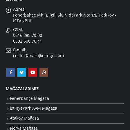
Adres:
Fenerbahçe Mh. Bilgili Sk. NidaPark No: 1/B Kadıköy -
İSTANBUL
GSM:
0216 385 70 00
0532 600 76 41
E-mail:
cellini@masajkoltugu.com
MAĞAZALARIMIZ
Fenerbahçe Mağaza
İstinyePark AVM Mağaza
Ataköy Mağaza
Florya Mağaza