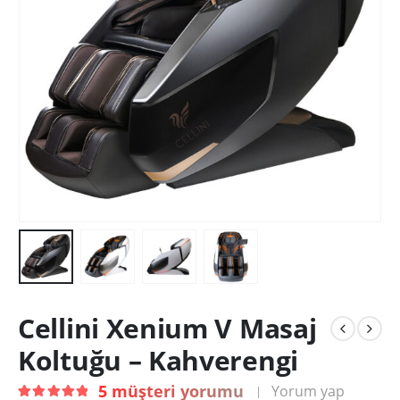
Cellini Xenium V Masaj
Koltuğu – Kahverengi
5
müşteri yorumu
Yorum yap
|