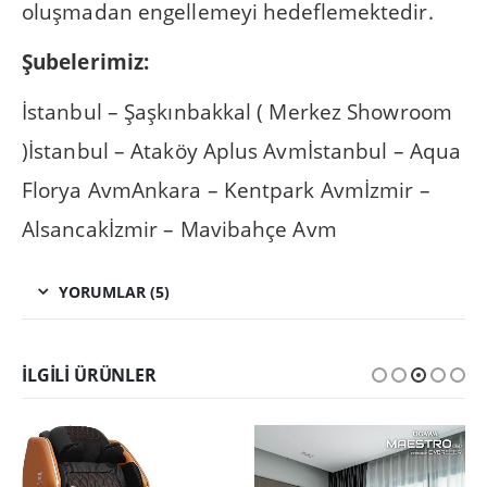
oluşmadan engellemeyi hedeflemektedir.
Şubelerimiz:
İstanbul – Şaşkınbakkal ( Merkez Showroom
)İstanbul – Ataköy Aplus Avmİstanbul – Aqua
Florya AvmAnkara – Kentpark Avmİzmir –
Alsancakİzmir – Mavibahçe Avm
YORUMLAR (5)
İLGILI ÜRÜNLER