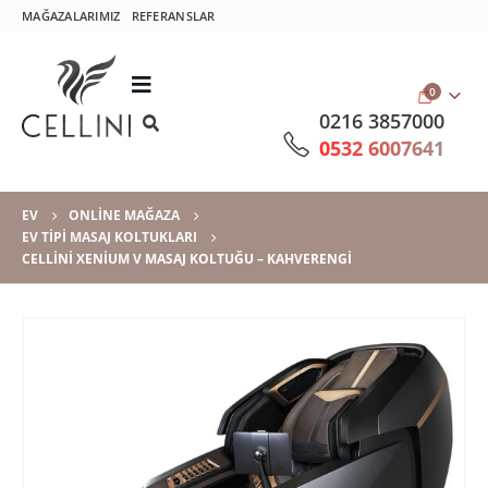
MAĞAZALARIMIZ
REFERANSLAR
0
0216 3857000
0532 6007641
EV
ONLINE MAĞAZA
EV TIPI MASAJ KOLTUKLARI
CELLINI XENIUM V MASAJ KOLTUĞU – KAHVERENGI