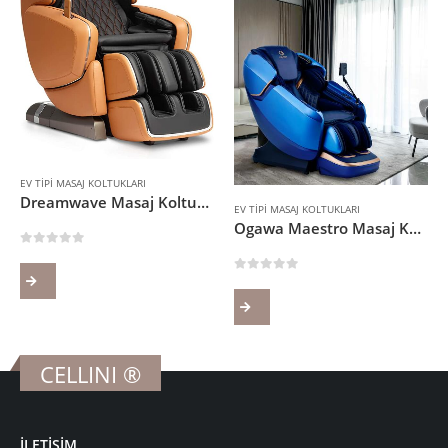
EV TIPI MASAJ KOLTUKLARI
Dreamwave Masaj Koltuğu
EV TIPI MASAJ KOLTUKLARI
Ogawa Maestro Masaj Koltuğu
0
5 üzerinden
0
5 üzerinden
i
00₺.
CELLINI ®
İLETİŞİM