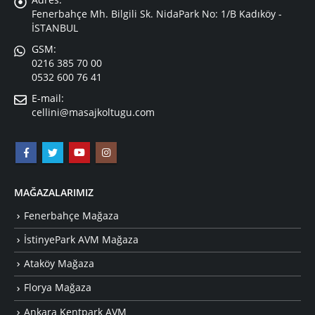
Fenerbahçe Mh. Bilgili Sk. NidaPark No: 1/B Kadıköy -
İSTANBUL
GSM:
0216 385 70 00
0532 600 76 41
E-mail:
cellini@masajkoltugu.com
MAĞAZALARIMIZ
Fenerbahçe Mağaza
İstinyePark AVM Mağaza
Ataköy Mağaza
Florya Mağaza
Ankara Kentpark AVM