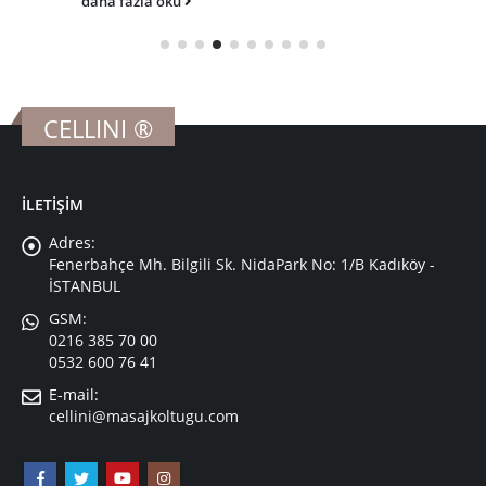
uzaklığını ve hassasiyetini ayarlayabilen programl
mecvuttur....
daha fazla oku
CELLINI ®
İLETİŞİM
Adres:
Fenerbahçe Mh. Bilgili Sk. NidaPark No: 1/B Kadıköy -
İSTANBUL
GSM:
0216 385 70 00
0532 600 76 41
E-mail:
cellini@masajkoltugu.com