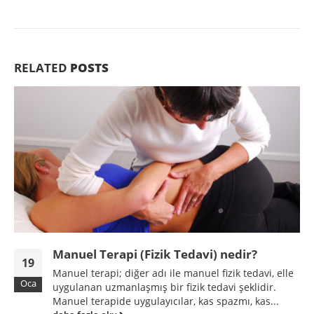
RELATED
POSTS
Masaj Koltuğu Teknolojisi
18
elle
Masaj koltuklarında 3D 4D teknikleriyle,
Mar
vücudumuzdaki bölgesel kıvrımları algılayıp, iç
.
mekanizmalarda bulunan masaj tekerleklerinin