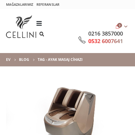
MAĞAZALARIMIZ
REFERANSLAR
0
0216 3857000
0532 6007641
EV
BLOG
TAG -
AYAK MASAJ CIHAZI
Yeni Ayak Masaj
Yüz Masajı Nasıl
Aleti (A06)
Yapılır, Faydaları
Nelerdir?
Aralık 6, 2018
Temmuz 18, 2017
A05 Ayak Masaj
Aleti
Ağustos 4, 2018
3D – 4D – 5D
Masaj Koltuğu