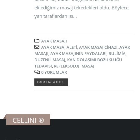
eklediğimiz masaj tekerlekleri oldu. Böylece,
yan taraflardan ısı...
AYAK MASAJI
AYAK MASAJ ALETI
,
AYAK MASAJ CIHAZI
,
AYAK
MASAJI
,
AYAK MASAJININ FAYDALARI
,
BULIMIA
,
DÜZENLI MASAJ
,
KAN DOLAŞIMI BOZUKLUĞU
TEDAVISI
,
REFLEKSOLOJI MASAJI
0 YORUMLAR
DAHA FAZLA OKU...
CELLINI ®