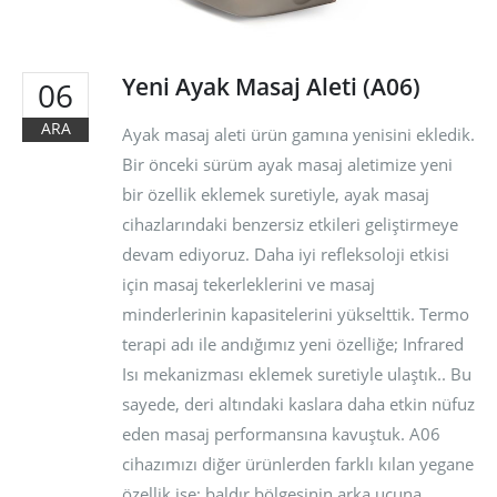
Özellikleri Nedir?
ran 30, 2018
Yeni Ayak Masaj Aleti (A06)
06
ARA
Ayak masaj aleti ürün gamına yenisini ekledik.
Bir önceki sürüm ayak masaj aletimize yeni
bir özellik eklemek suretiyle, ayak masaj
cihazlarındaki benzersiz etkileri geliştirmeye
devam ediyoruz. Daha iyi refleksoloji etkisi
için masaj tekerleklerini ve masaj
minderlerinin kapasitelerini yükselttik. Termo
terapi adı ile andığımız yeni özelliğe; Infrared
Isı mekanizması eklemek suretiyle ulaştık.. Bu
sayede, deri altındaki kaslara daha etkin nüfuz
eden masaj performansına kavuştuk. A06
cihazımızı diğer ürünlerden farklı kılan yegane
özellik ise; baldır bölgesinin arka ucuna