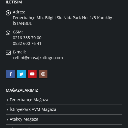
İLETİŞİM
Adres:
Fenerbahçe Mh. Bilgili Sk. NidaPark No: 1/B Kadıköy -
İSTANBUL
GSM:
0216 385 70 00
0532 600 76 41
E-mail:
cellini@masajkoltugu.com
MAĞAZALARIMIZ
Fenerbahçe Mağaza
İstinyePark AVM Mağaza
Ataköy Mağaza