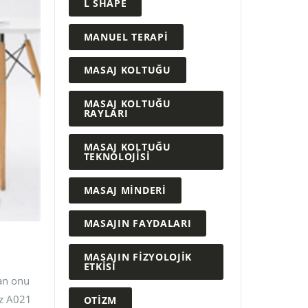
L SHAPE
MANUEL TERAPI
MASAJ KOLTUĞU
MASAJ KOLTUĞU
RAYLARI
MASAJ KOLTUĞU
TEKNOLOJISI
MASAJ MINDERI
MASAJIN FAYDALARI
MASAJIN FIZYOLOJIK
ETKISI
dan onu
iz A021
OTIZM