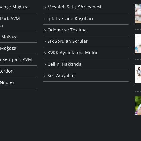
bahçe Mağaza
Yeni Ayak Masaj Aleti (A06)
Mesafeli Satış Sözleşmesi
Aralık 6, 2018
ePark AVM
İptal ve İade Koşulları
a
Ödeme ve Teslimat
y Mağaza
A05 Ayak Masaj Aleti
Sık Sorulan Sorular
Ağustos 4, 2018
 Mağaza
KVKK Aydınlatma Metni
a Kentpark AVM
Cellini Hakkında
umlu
3D – 4D – 5D Masaj Koltuğu Özellikleri
Kordon
Nedir?
Sizi Arayalım
Nilüfer
Haziran 30, 2018
i
Yüz Masajı Nasıl Yapılır, Faydaları
Nelerdir?
Temmuz 18, 2017