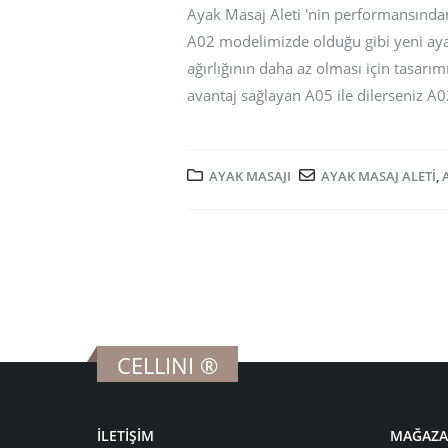
Ayak Masaj Aleti 'nin performansından
A02 modelimizde olduğu gibi yeni ayak
ağırlığının daha az olması için tasarım
avantaj sağlayan A05 ile dilerseniz A02
AYAK MASAJI
AYAK MASAJ ALETI
,
CELLINI ®
İLETİŞİM
MAĞAZA