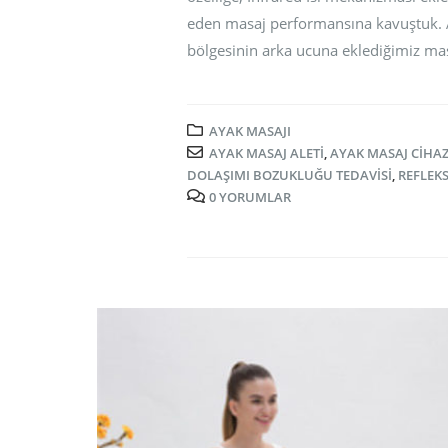
eden masaj performansına kavuştuk. A06
bölgesinin arka ucuna eklediğimiz masaj
AYAK MASAJI
AYAK MASAJ ALETI
,
AYAK MASAJ CIHAZ
DOLAŞIMI BOZUKLUĞU TEDAVISI
,
REFLEKS
0 YORUMLAR