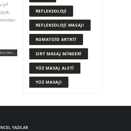
 yıl
REFLEKSOLOJI
üçük,
kımından
REFLEKSOLOJI MASAJI
ROMATOID ARTRIT
ZLA OKU...
SIRT MASAJ MINDERI
YÜZ MASAJ ALETI
YÜZ MASAJI
NCEL YAZILAR