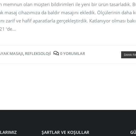
 memnun olan müşteri bildirimleri ile yeni bir ürün tasarladık. Bu
 masaj cihazımıza da baldır masajını ekledik. Ölçülerinin daha k
ını zarif ve hafif aparatlarla gerçekleştirdik. Katlanıyor olması ba
1 ‘de...
AYAK MASAJI
,
REFLEKSOLOJI
0 YORUMLAR
DAHA FA
LARIMIZ
ŞARTLAR VE KOŞULLAR
GÜ