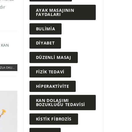
dır
AYAK MASAJININ
FAYDALARI
BULIMIA
DIYABET
,
KAN
DÜZENLI MASAJ
ZLA OKU...
FIZIK TEDAVI
HIPERAKTIVITE
KAN DOLAŞIMI
BOZUKLUĞU TEDAVISI
KISTIK FIBROZIS