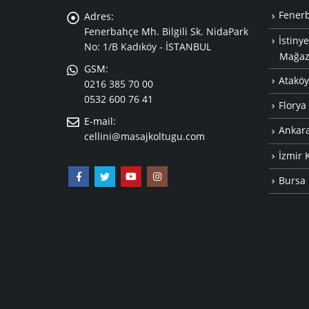
i (A06)
Masaj ile İlgili Tıbbi Açıklamalar
Fener
Adres:
Fenerbahçe Mh. Bilgili Sk. NidaPark
Nisan 9, 2017
İstiny
No: 1/B Kadıköy - İSTANBUL
Mağaz
GSM:
Atakö
Masaj Koltuğu Teknolojisi
0216 385 70 00
0532 600 76 41
Mart 18, 2017
Florya
E-mail:
Ankar
cellini@masajkoltugu.com
oltuğu Özellikleri
Ayak Masajının Sağlığımıza Ol
İzmir 
Etkileri
Bursa 
Şubat 13, 2017
ır, Faydaları
Masajın Vücudumuzdaki Etkiler
Şubat 2, 2017