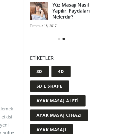
yak Masaj
Yüz Masajı Nasıl
Yeni 
A06)
Yapılır, Faydaları
Aleti 
Nelerdir?
018
Aralık 6
Temmuz 18, 2017
ak Masaj
A05 
Aleti
 2018
Ağustos
ETIKETLER
D – 5D Masaj
3D – 
 Özellikleri
Koltu
3D
4D
Nedir
5D L SHAPE
Haziran 30, 2018
AYAK MASAJ ALETI
eklemek
AYAK MASAJ CIHAZI
 etkisi
 yeni
AYAK MASAJI
in nüfuz