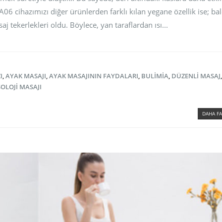
 cihazımızı diğer ürünlerden farklı kılan yegane özellik ise; bal
 tekerlekleri oldu. Böylece, yan taraflardan ısı...
I
,
AYAK MASAJI
,
AYAK MASAJININ FAYDALARI
,
BULIMIA
,
DÜZENLI MASAJ
OLOJI MASAJI
DAHA FA