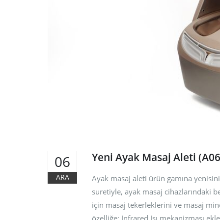
Yeni Aya
Aleti (A0
Aralık 6, 2018
A05 Aya
Aleti
Ağustos 4, 2
3D – 4D 
Koltuğu Ö
Nedir?
Haziran 30, 2018
Yeni Ayak Masaj Aleti (A06
06
ARA
Ayak masaj aleti ürün gamına yenisini
suretiyle, ayak masaj cihazlarındaki be
için masaj tekerleklerini ve masaj mind
özelliğe; Infrared Isı mekanizması ekle