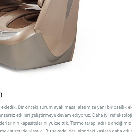
k Masaj
Yüz Masajı Nasıl
Yeni A
6)
Yapılır, Faydaları
Aleti (
Nelerdir?
Aralık 6, 2
Temmuz 18, 2017
k Masaj
A05 Ay
Aleti
018
Ağustos 4,
– 5D Masaj
3D – 4
zellikleri
Koltuğu
Nedir?
Haziran 30, 2018
)
 ekledik. Bir önceki sürüm ayak masaj aletimize yeni bir özellik 
nzersiz etkileri geliştirmeye devam ediyoruz. Daha iyi refleksoloji
erlerinin kapasitelerini yükselttik. Termo terapi adı ile andığımız
mek suretiyle ulaştık.. Bu sayede, deri altındaki kaslara daha etk