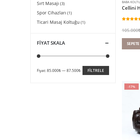
BABA KOLT
Sırt Masajı
(3)
Spor Cihazları
(1)
Ticari Masaj Koltuğu
(1)
5.00
5 üze
105.000
FIYAT SKALA
SEPETE
Fiyat:
85.000₺
—
87.500₺
FILTRELE
En
En
düşük
yüksek
-17%
fiyat
fiyat