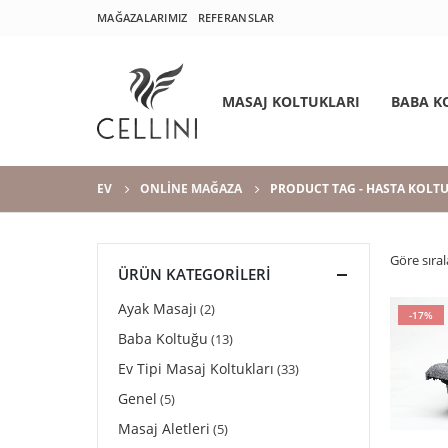
MAĞAZALARIMIZ
REFERANSLAR
MASAJ KOLTUKLARI
BABA K
EV
ONLINE MAĞAZA
PRODUCT TAG -
HASTA KOLT
Göre sıral
ÜRÜN KATEGORILERI
Ayak Masajı
(2)
-17%
Baba Koltuğu
(13)
Ev Tipi Masaj Koltukları
(33)
Genel
(5)
Masaj Aletleri
(5)