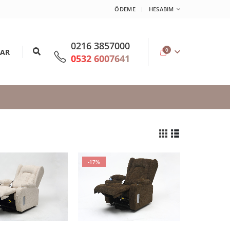
ÖDEME
HESABIM
0216 3857000
0
LAR
0532 6007641
-17%