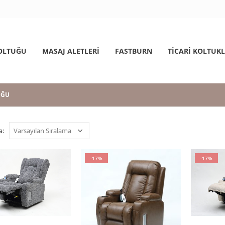
OLTUĞU
MASAJ ALETLERİ
FASTBURN
TICARI KOLTUK
UĞU
a:
-17%
-17%