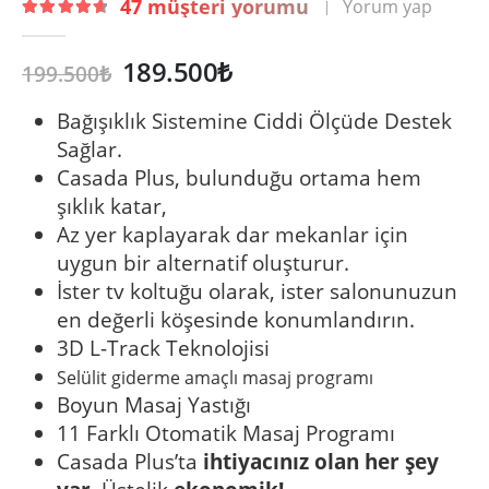
47
müşteri yorumu
Yorum yap
|
4.76
out of 5
Orijinal
Şu
189.500
₺
199.500
₺
fiyat:
andaki
199.500₺.
fiyat:
Bağışıklık Sistemine Ciddi Ölçüde Destek
189.500₺.
Sağlar.
Casada Plus, bulunduğu ortama hem
şıklık katar,
Az yer kaplayarak dar mekanlar için
uygun bir alternatif oluşturur.
İster tv koltuğu olarak, ister salonunuzun
en değerli köşesinde konumlandırın.
3D L-Track Teknolojisi
Selülit giderme amaçlı masaj programı
Boyun Masaj Yastığı
11 Farklı Otomatik Masaj Programı
Casada Plus’ta
ihtiyacınız olan her şey