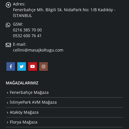
Adres:
Fenerbahçe Mh. Bilgili Sk. NidaPark No: 1/B Kadıköy -
İSTANBUL
GSM:
0216 385 70 00
0532 600 76 41
E-mail:
cellini@masajkoltugu.com
MAĞAZALARIMIZ
Fenerbahçe Mağaza
İstinyePark AVM Mağaza
Ataköy Mağaza
Florya Mağaza