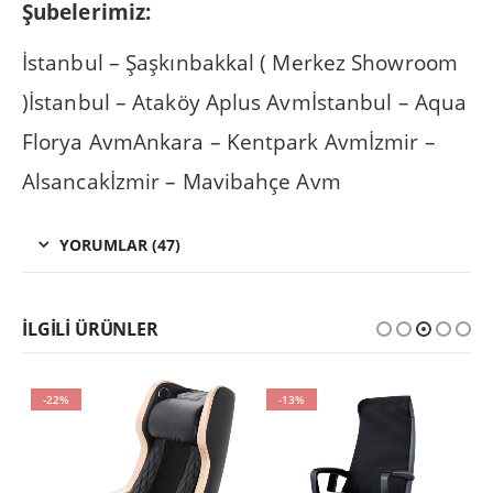
Şubelerimiz:
İstanbul – Şaşkınbakkal ( Merkez Showroom
)İstanbul – Ataköy Aplus Avmİstanbul – Aqua
Florya AvmAnkara – Kentpark Avmİzmir –
Alsancakİzmir – Mavibahçe Avm
YORUMLAR (47)
İLGILI ÜRÜNLER
-22%
-13%